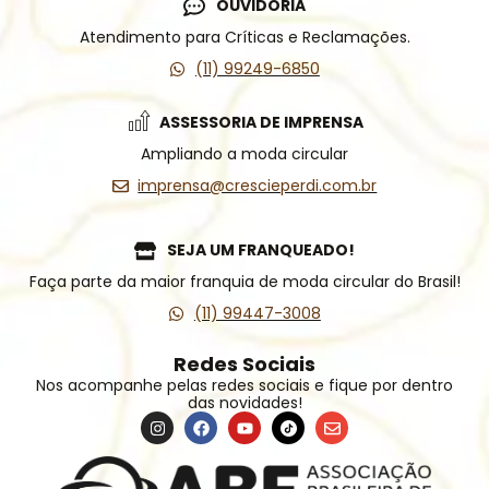
OUVIDORIA
Atendimento para Críticas e Reclamações.
(11) 99249-6850
ASSESSORIA DE IMPRENSA
Ampliando a moda circular
imprensa@crescieperdi.com.br
SEJA UM FRANQUEADO!
Faça parte da maior franquia de moda circular do Brasil!
(11) 99447-3008
Redes Sociais
Nos acompanhe pelas redes sociais e fique por dentro
das novidades!
I
F
Y
Í
E
n
a
o
c
n
s
c
u
o
v
t
e
t
n
e
a
b
u
e
l