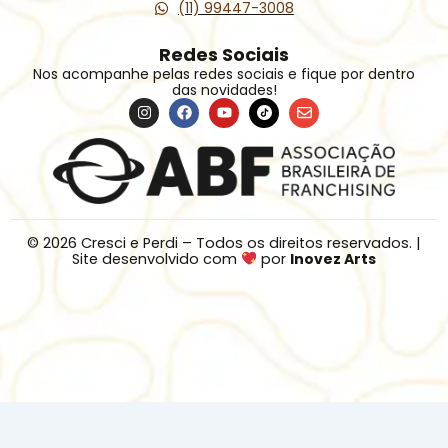
(11) 99447-3008
Redes Sociais
Nos acompanhe pelas redes sociais e fique por dentro
das novidades!
I
F
Y
Í
E
n
a
o
c
n
s
c
u
o
v
t
e
t
n
e
a
b
u
e
l
g
o
b
T
o
r
o
e
i
p
a
k
k
e
m
T
o
© 2026 Cresci e Perdi – Todos os direitos reservados. |
k
Site desenvolvido com
por
Inovez
Arts