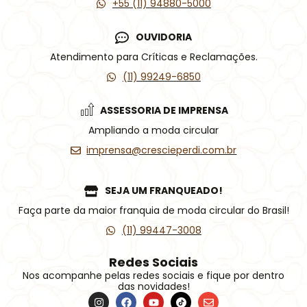
+55 (11) 94880-5000
OUVIDORIA
Atendimento para Críticas e Reclamações.
(11) 99249-6850
ASSESSORIA DE IMPRENSA
Ampliando a moda circular
imprensa@crescieperdi.com.br
SEJA UM FRANQUEADO!
Faça parte da maior franquia de moda circular do Brasil!
(11) 99447-3008
Redes Sociais
Nos acompanhe pelas redes sociais e fique por dentro
das novidades!
I
F
Y
Í
E
n
a
o
c
n