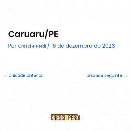
Ir
para
o
conteúdo
Caruaru/PE
Por
/
16 de dezembro de 2023
Cresci e Perdi
←
Unidade anterior
Unidade seguinte
→