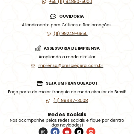
+55 (11) 94880-5000
OUVIDORIA
Atendimento para Críticas e Reclamações.
(11) 99249-6850
ASSESSORIA DE IMPRENSA
Ampliando a moda circular
imprensa@crescieperdi.com.br
SEJA UM FRANQUEADO!
Faça parte da maior franquia de moda circular do Brasil!
(11) 99447-3008
Redes Sociais
Nos acompanhe pelas redes sociais e fique por dentro
das novidades!
I
F
Y
Í
E
n
a
o
c
n