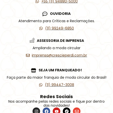
+55 (11) 94880-5000
OUVIDORIA
Atendimento para Críticas e Reclamações.
(11) 99249-6850
ASSESSORIA DE IMPRENSA
Ampliando a moda circular
imprensa@crescieperdi.com.br
SEJA UM FRANQUEADO!
Faça parte da maior franquia de moda circular do Brasil!
(11) 99447-3008
Redes Sociais
Nos acompanhe pelas redes sociais e fique por dentro
das novidades!
I
F
Y
Í
E
n
a
o
c
n