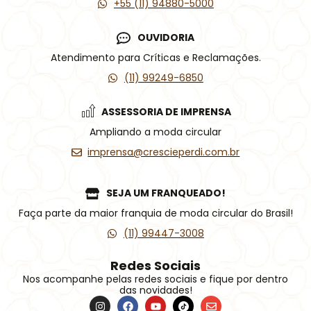
+55 (11) 94880-5000
OUVIDORIA
Atendimento para Críticas e Reclamações.
(11) 99249-6850
ASSESSORIA DE IMPRENSA
Ampliando a moda circular
imprensa@crescieperdi.com.br
SEJA UM FRANQUEADO!
Faça parte da maior franquia de moda circular do Brasil!
(11) 99447-3008
Redes Sociais
Nos acompanhe pelas redes sociais e fique por dentro
das novidades!
I
F
Y
Í
E
n
a
o
c
n