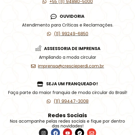
+55 (11) 94880-5000
OUVIDORIA
Atendimento para Críticas e Reclamações.
(11) 99249-6850
ASSESSORIA DE IMPRENSA
Ampliando a moda circular
imprensa@crescieperdi.com.br
SEJA UM FRANQUEADO!
Faça parte da maior franquia de moda circular do Brasil!
(11) 99447-3008
Redes Sociais
Nos acompanhe pelas redes sociais e fique por dentro
das novidades!
I
F
Y
Í
E
n
a
o
c
n