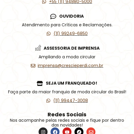
+55 (11) 94880-5000
OUVIDORIA
Atendimento para Críticas e Reclamações.
(11) 99249-6850
ASSESSORIA DE IMPRENSA
Ampliando a moda circular
imprensa@crescieperdi.com.br
SEJA UM FRANQUEADO!
Faça parte da maior franquia de moda circular do Brasil!
(11) 99447-3008
Redes Sociais
Nos acompanhe pelas redes sociais e fique por dentro
das novidades!
I
F
Y
Í
E
n
a
o
c
n