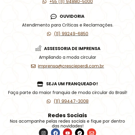
+55 (11) 94880-5000
OUVIDORIA
Atendimento para Críticas e Reclamações.
(11) 99249-6850
ASSESSORIA DE IMPRENSA
Ampliando a moda circular
imprensa@crescieperdi.com.br
SEJA UM FRANQUEADO!
Faça parte da maior franquia de moda circular do Brasil!
(11) 99447-3008
Redes Sociais
Nos acompanhe pelas redes sociais e fique por dentro
das novidades!
I
F
Y
Í
E
n
a
o
c
n