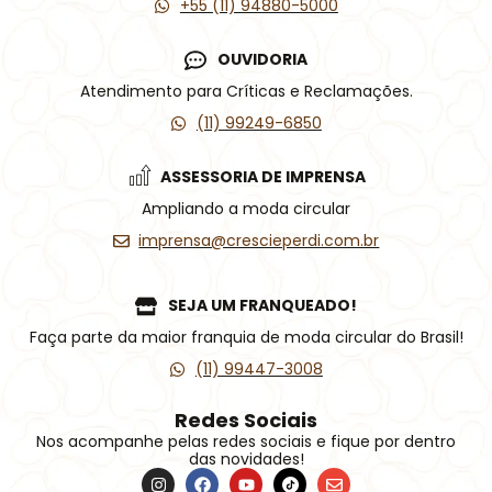
+55 (11) 94880-5000
OUVIDORIA
Atendimento para Críticas e Reclamações.
(11) 99249-6850
ASSESSORIA DE IMPRENSA
Ampliando a moda circular
imprensa@crescieperdi.com.br
SEJA UM FRANQUEADO!
Faça parte da maior franquia de moda circular do Brasil!
(11) 99447-3008
Redes Sociais
Nos acompanhe pelas redes sociais e fique por dentro
das novidades!
I
F
Y
Í
E
n
a
o
c
n