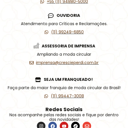
+55 (11) 94880-5000
OUVIDORIA
Atendimento para Críticas e Reclamações.
(11) 99249-6850
ASSESSORIA DE IMPRENSA
Ampliando a moda circular
imprensa@crescieperdi.com.br
SEJA UM FRANQUEADO!
Faça parte da maior franquia de moda circular do Brasil!
(11) 99447-3008
Redes Sociais
Nos acompanhe pelas redes sociais e fique por dentro
das novidades!
I
F
Y
Í
E
n
a
o
c
n