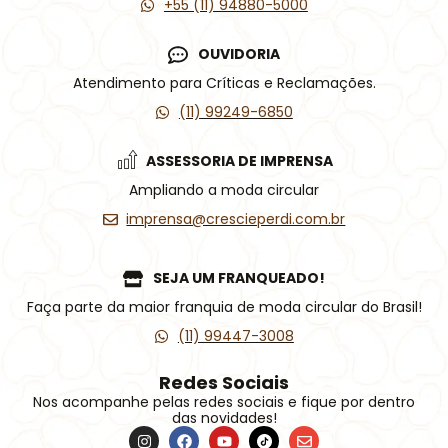
+55 (11) 94880-5000
OUVIDORIA
Atendimento para Críticas e Reclamações.
(11) 99249-6850
ASSESSORIA DE IMPRENSA
Ampliando a moda circular
imprensa@crescieperdi.com.br
SEJA UM FRANQUEADO!
Faça parte da maior franquia de moda circular do Brasil!
(11) 99447-3008
Redes Sociais
Nos acompanhe pelas redes sociais e fique por dentro
das novidades!
I
F
Y
Í
E
n
a
o
c
n